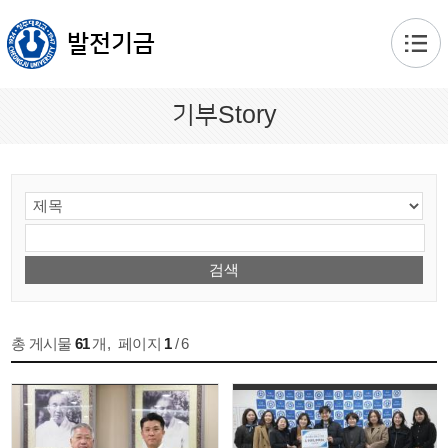
본문 바로가기
발전기금
기부Story
총 게시물
61
개
,
페이지
1
/ 6